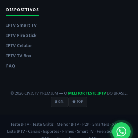
DISPOSITIVOS
IPTV Smart TV
IPTV Fire Stick
IPTV Celular
IPTV TV Box
FAQ
© 2026 CIVICTV PREMIUM — O
MELHOR TESTE IPTV
DO BRASIL.
🔒 SSL
🛡️ P2P
Teste IPTV
·
Teste Grátis
·
Melhor IPTV
·
P2P
·
Smarters
·
XCIPTV
·
Lista IPTV
·
Canais
·
Esportes
·
Filmes
·
Smart TV
·
Fire Stick
·
Celular
·